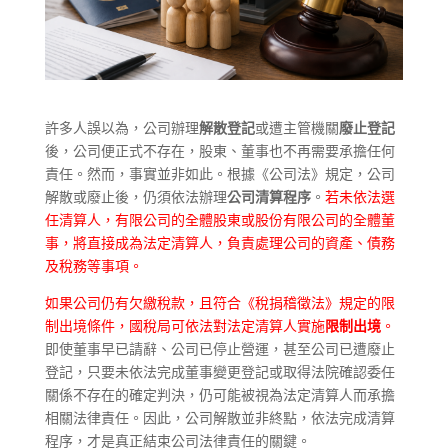
許多人誤以為，公司辦理
解散登記
或遭主管機關
廢止登記
後，公司便正式不存在，股東、董事也不再需要承擔任何
責任。然而，事實並非如此。根據《公司法》規定，公司
解散或廢止後，仍須依法辦理
公司清算程序
。
若未依法選
任清算人，有限公司的全體股東或股份有限公司的全體董
事，將直接成為法定清算人，負責處理公司的資產、債務
及稅務等事項。
如果公司仍有欠繳稅款，且符合《稅捐稽徵法》規定的限
制出境條件，國稅局可依法對法定清算人實施
限制出境
。
即使董事早已請辭、公司已停止營運，甚至公司已遭廢止
登記，只要未依法完成董事變更登記或取得法院確認委任
關係不存在的確定判決，仍可能被視為法定清算人而承擔
相關法律責任。因此，公司解散並非終點，依法完成清算
程序，才是真正結束公司法律責任的關鍵。