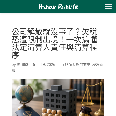
公司解散就沒事了？欠稅
恐遭限制出境！一次搞懂
法定清算人責任與清算程
序
by
廖 建勛
|
6 月 29, 2026
|
工商登記
,
熱門文章
,
稅務新
知