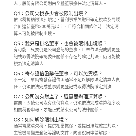
人；股份有限公司則由全體董事擔任法定清算人。
Q4：公司欠稅多少會被限制出境？
依《稅捐稽徵法》規定，營利事業欠繳已確定稅款及罰鍰
合計達新臺幣200萬元以上，且符合相關條件時，法定清
算人可能被限制出境。
Q5：我只是掛名董事，也會被限制出境嗎？
有可能。只要仍是公司登記的董事，且未依法完成變更登
記或取得法院確認委任關係不存在的確定判決，仍可能被
視為法定清算人。
Q6：寄存證信函辭任董事，可以免責嗎？
不一定。單純寄發存證信函通常不足以解除法定清算人責
任，仍須依法完成董事變更登記或取得法院確定判決。
Q7：公司沒有財產了，還需要辦理清算嗎？
需要。即使公司沒有任何資產，仍須依法完成清算程序及
相關稅務申報，才能正式結束公司的法律關係。
Q8：如何解除限制出境？
通常需繳清欠稅、提供相當擔保，或提出法院確定判決、
主管機關變更登記等證明文件，向國稅局申請解除。