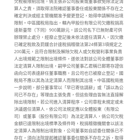
欠稅被限制出境，倘主張非公司股東或董事欲免除法定清
算人之責，須取得法院確認董事委任或股東關係不存在之
確定判決或經主管機關准予變更登記，始得申請解除出境
限制。中區國稅局指出，轄內甲股份有限公司欠繳稅捐高
達新臺幣（下同）900萬餘元，該公司名下已無財產可供
辦理禁止處分，經廢止登記後未依法選任清算人，因欠繳
已確定稅款及罰鍰合計達稅捐稽徵法第24條第3項規定之
200萬元，且符合限制及解除欠稅人或欠稅營利事業負責
人出境規範之限制出境條件，遂依法對該公司全體董事即
法定清算人限制出境，嗣甲公司董事乙君稱已郵寄存證信
函向公司表達辭任董事職務，且公司也已被廢止登記，國
稅局不應以其為法定清算人而限制其出境。中區國稅局進
一步說明，部分董事常以「早已寄信請辭」或「誤以為公
司已不存在」等理由主張免責，但這些理由皆無法直接解
除出境限制。若公司進入清算程序，公司章程未規定或未
決議選任清算人，依公司法規定應以全體股東（有限公
司）或董事（股份有限公司）為法定清算人，倘公司欠稅
金額已達限制出境標準及條件時，稅捐稽徵機關會以該法
定清算人為限制出境對象，公司董事如自認委任關係已不
存在，須向法院提起確認董事委任關係不存在之訴，取得