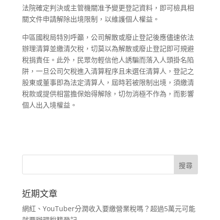
法院確定判決或主管機關准予變更登記資料，即可檢具相
關文件申請解除出境限制，以維護個人權益。
中區國稅局特別呼籲，公司解散或廢止登記後應儘速依法
辦理清算並繳清欠稅，切莫以為解散或廢止登記即可規避
稅捐責任。此外，民眾勿輕信他人誘騙而落入人頭掛名陷
阱，一旦公司欠稅進入清算程序且未選任清算人，登記之
股東或董事即為法定清算人，屆時若被限制出境，須繳清
稅款或提供相當擔保始得解除，切勿消極不作為，而影響
個人出入境權益。
近期文章
網紅、YouTuber分潤收入要繳營業稅嗎？超過5萬元可能
就要辦理稅籍登記