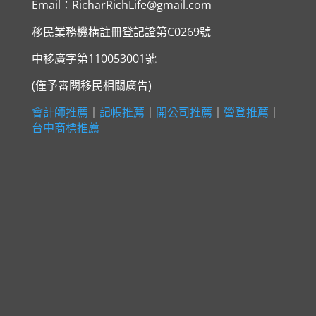
Email：RicharRichLife@gmail.com
移民業務機構註冊登記證第C0269號
中移廣字第
110053001
號
(僅予審閱移民相關廣告)
會計師推薦
｜
記帳推薦
｜
開公司推薦
｜
營登推薦
｜
台中商標推薦