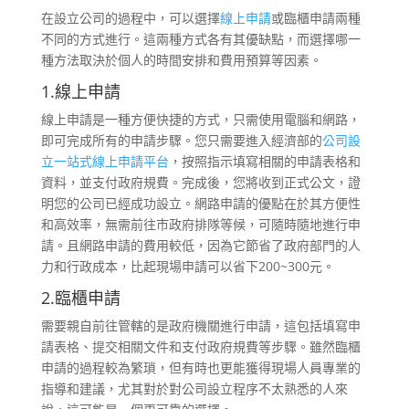
在設立公司的過程中，可以選擇
線上申請
或臨櫃申請兩種
不同的方式進行。這兩種方式各有其優缺點，而選擇哪一
種方法取決於個人的時間安排和費用預算等因素。
1.線上申請
線上申請是一種方便快捷的方式，只需使用電腦和網路，
即可完成所有的申請步驟。您只需要進入經濟部的
公司設
立一站式線
上申請平台
，按照指示填寫相關的申請表格和
資料，並支付政府規費。完成後，您將收到正式公文，證
明您的公司已經成功設立。網路申請的優點在於其方便性
和高效率，無需前往市政府排隊等候，可隨時隨地進行申
請。且網路申請的費用較低，因為它節省了政府部門的人
力和行政成本，比起現場申請可以省下200~300元。
2.臨櫃申請
需要親自前往管轄的是政府機關進行申請，這包括填寫申
請表格、提交相關文件和支付政府規費等步驟。雖然臨櫃
申請的過程較為繁瑣，但有時也更能獲得現場人員專業的
指導和建議，尤其對於對公司設立程序不太熟悉的人來