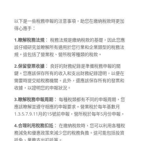
以下是一些稅務申報的注意事項，助您在繳納稅款時更加
得心應手：
1.瞭解稅務法規
： 稅務法規是繳納稅款的基礎，因此您應
該仔細研究並瞭解所有適用於您行業和企業類型的稅務法
規。這包括了營業稅、營所稅等種類的稅款。
2.保留發票收據
： 良好的財務紀錄是準備稅務申報的關
鍵。您應該保存所有的收入和支出財務紀錄證明，以便在
需要時提交給稅務機關。此外，還應該保存所有的發票和
收據，以證明您的申報狀況。
3.瞭解稅務申報周期
： 每種稅類都有不同的申報周期，您
應該瞭解並遵守相應的申報要求。營業稅於每年基數月
1.3.5.7.9.11月的15號前申報，營所稅於每年5月份申報。
4.合理利用稅務扣抵
： 在繳納稅款時，您可以利用各種稅
務減免和優惠政策來減少您的稅務負擔。這可能包括投資
抵免、業務支出扣抵等。