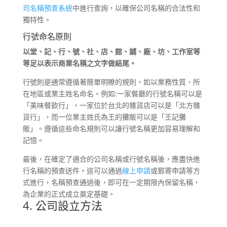
司名稱預查系統
中進行查詢，以確保公司名稱的合法性和
獨特性。
行號命名原則
以堂、記、行、號、社、店、館、鋪、廠、坊、工作室等
等足以表示商業名稱之文字做結尾。
行號則是通常遵循著簡單明瞭的規則，如以業務性質、所
在地區或業主姓名命名。例如:一家餐廳的行號名稱可以是
「美味餐飲行」，一家位於台北的雜貨店可以是「北方雜
貨行」，而一位業主姓氏為王的攤販可以是「王記攤
販」。遵循這些命名規則可以讓行號名稱更加容易理解和
記憶。
最後，在確定了適合的公司名稱或行號名稱後，應盡快進
行名稱的預查送件。這可以通過
線上申請
或郵寄申請等方
式進行，名稱預查通過後，即可在一定期限內保留名稱，
為企業的正式成立奠定基礎。
4. 公司設立方法