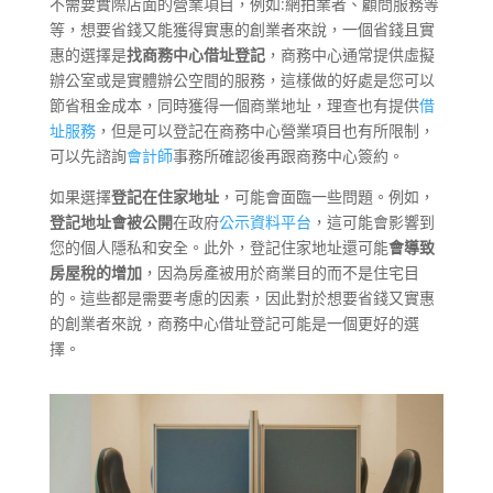
不需要實際店面的營業項目，例如:網拍業者、顧問服務等
等，想要省錢又能獲得實惠的創業者來說，一個省錢且實
惠的選擇是
找商務中心借址登記
，商務中心通常提供虛擬
辦公室或是實體辦公空間的服務，這樣做的好處是您可以
節省租金成本，同時獲得一個商業地址，理查也有提供
借
址服務
，但是可以登記在商務中心營業項目也有所限制，
可以先諮詢
會計師
事務所確認後再跟商務中心簽約。
如果選擇
登記在住家地址
，可能會面臨一些問題。例如，
登記地址會被公開
在政府
公示資料平台
，這可能會影響到
您的個人隱私和安全。此外，登記住家地址還可能
會導致
房屋稅的增加
，因為房產被用於商業目的而不是住宅目
的。這些都是需要考慮的因素，因此對於想要省錢又實惠
的創業者來說，商務中心借址登記可能是一個更好的選
擇。