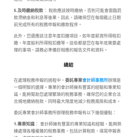
5.及時繳納稅款
： 稅款應該按時繳納，否則可能會面臨罰
款滯納金和利息等後果，因此，請確保您在每個截止日期
前完成所有的稅務申報和繳款程序。
此外，您還應該注意年度扣繳項目，如年度薪資所得稅扣
繳、年度股利所得稅扣繳等。這些都是您在每年底需要處
理的事項，請務必準備好相應的報告文件和資料。
總結
在處理稅務申報的過程中，
委託專業
會計師事務所
辦理是
一個明智的選擇。專業的會計師擁有豐富的經驗和專業知
識，能夠幫助您處理繁瑣的稅務事務，確保您的企業合法
合規地繳納稅款，同時最大限度地減少稅務風險和成本。
委託專業會計師事務所辦理稅務申報有以下幾個優點：
1.專業知識
： 會計師擁有豐富的專業知識和經驗，能夠熟
練處理各種複雜的稅務事務，包括計算稅款、填寫申報表