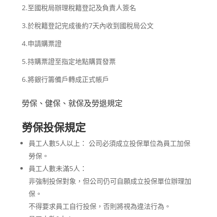
2.至國稅局辦理稅籍登記及負責人簽名
3.於稅籍登記完成後約7天內收到國稅局公文
4.申請購票證
5.持購票證至指定地點購買發票
6.將銀行籌備戶轉成正式帳戶
勞保、健保、就保及勞退規定
勞保投保規定
員工人數5人以上： 公司必須成立投保單位為員工加保
勞保。
員工人數未滿5人：
非強制投保對象，但公司仍可自願成立投保單位辦理加
保。
不得要求員工自行投保，否則將視為違法行為。