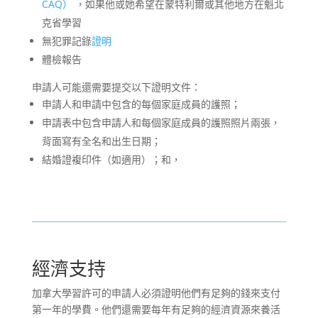
CAQ）
，如果他或她希望在蒙特利爾或其他地方在魁北
克省學習
無犯罪記錄
證明
體檢報告
申請人可能還需要提交以下證明文件：
申請人和申請中包含的每個家庭成員的護照；
申請表中包含申請人和每個家庭成員的護照照片兩張，
背面寫有全名和出生日期；
結婚證複印件（如適用）；和，
經濟支持
加拿大學習許可的申請人必須證明他們有足夠的錢來支付
第一年的學費。他們還需要每年有足夠的經濟資源來養活