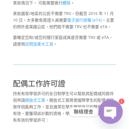
某些情況下， 可能需要進行
體檢
。
某些國家/地區的公民不需要 TRV，但截至 2016 年 11 月
10 日，大多數免簽證人員需要
電子旅行授權 (eTA)
。主要
的例外是美國公民，他們既不需要 TRV 也不需要 eTA。
要確定您和/或您的隨行家庭成員是否需要 TRV 或 eTA，
請使用
訪問加拿大工具
。
配偶工作許可證
持有有效學習許可的全日制學生可以幫助其配偶或同居伴
侶申請
開放式工簽
。開放式工簽將使國際學生的配偶或同
1
居伴侶能夠工作，並且通常在學生學習許可的整個期限內
聯絡理查
有效。要獲得該計劃的資格，學生必須全日制學習，並持
有有效的學習許可：
Open
chaty